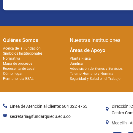
Quiénes Somos
Nuestras Instituciones
Acerca de la Fundación
Áreas de Apoyo
Símbolos Institucionales
Normativa
Planta Física
Mapa de procesos
Jurídica
Representante Legal
Adquisición de Bienes y Servicios
Cómo llegar
Talento Humano y Nómina
Permanencia ESAL
Seguridad y Salud en el Trabajo
Línea de Atención al Cliente: 604 322 4755
Dirección: 
Centro Come
secretaria@fundarquiedu.edu.co
Medellín - A