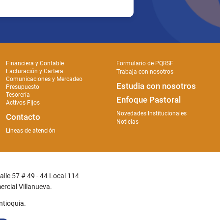
Financiera y Contable
Formulario de PQRSF
Facturación y Cartera
Trabaja con nosotros
Comunicaciones y Mercadeo
Estudia con nosotros
Presupuesto
Tesorería
Enfoque Pastoral
Activos Fijos
Novedades Institucionales
Contacto
Noticias
Líneas de atención
Calle 57 # 49 - 44 Local 114
rcial Villanueva.
ntioquia.